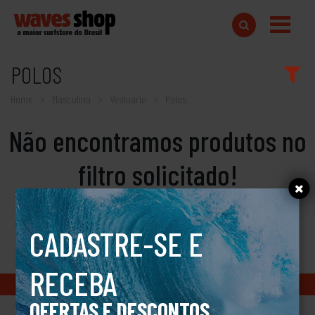
POLOS
Home
Masculino
Vestuário
Polos
Não encontramos produtos no
filtro solicitado!
CADASTRE-SE E
RECEBA
Copyright © 2018 www.wavesshop.com.br - Todos os direitos reservados
OFERTAS E DESCONTOS