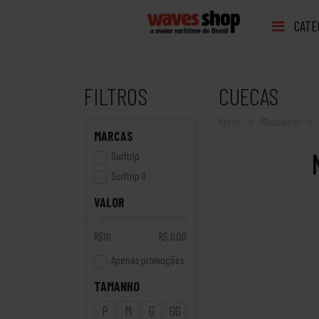
CATE
FILTROS
CUECAS
Home
Masculino
MARCAS
Surftrip
Surftrip II
VALOR
R$10
R$ 0,00
Apenas promoções
TAMANHO
P
M
G
GG