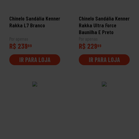
Chinelo Sandália Kenner
Chinelo Sandália Kenner
Rakka L7 Branco
Rakka Ultra Force
Baunilha E Preto
Por apenas
Por apenas
R$ 239
R$ 229
99
99
IR PARA LOJA
IR PARA LOJA