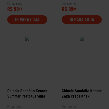
Por apenas
Por apenas
R$ 99
R$ 99
99
99
IR PARA LOJA
IR PARA LOJA
Chinelo Sandália Kenner
Chinelo Sandália Kenner
Summer Preto/Laranja
Zakh Crepe Khaki
Por apenas
Por apenas