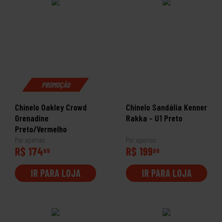
PROMOÇÃO
Chinelo Oakley Crowd
Chinelo Sandália Kenner
Grenadine
Rakka - U1 Preto
Preto/Vermelho
Por apenas
Por apenas
R$ 174
R$ 199
99
99
IR PARA LOJA
IR PARA LOJA