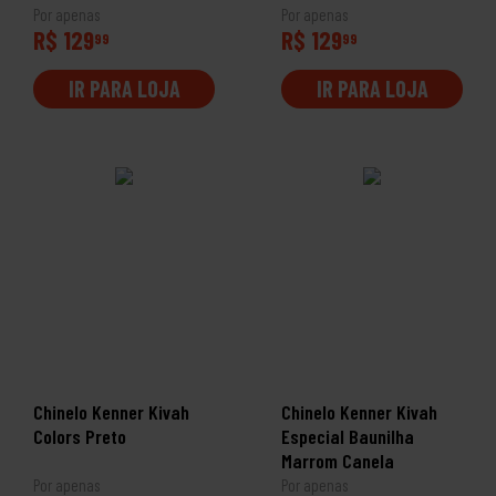
Por apenas
Por apenas
R$ 129
R$ 129
99
99
IR PARA LOJA
IR PARA LOJA
Chinelo Kenner Kivah
Chinelo Kenner Kivah
Colors Preto
Especial Baunilha
Marrom Canela
Por apenas
Por apenas