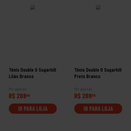
Tênis Double G Sugarhill
Tênis Double G Sugarhill
Lilás Branco
Preto Branco
Por apenas
Por apenas
R$ 269
R$ 269
99
99
IR PARA LOJA
IR PARA LOJA