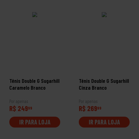
Tênis Double G Sugarhill
Tênis Double G Sugarhill
Caramelo Branco
Cinza Branco
Por apenas
Por apenas
R$ 249
R$ 269
99
99
IR PARA LOJA
IR PARA LOJA