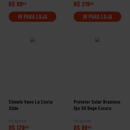
R$ 99
R$ 219
99
99
IR PARA LOJA
IR PARA LOJA
Chinelo Vans La Costa
Protetor Solar Brazinco
Slide
Fps 50 Bege Escuro
Por apenas
Por apenas
R$ 179
R$ 99
99
99