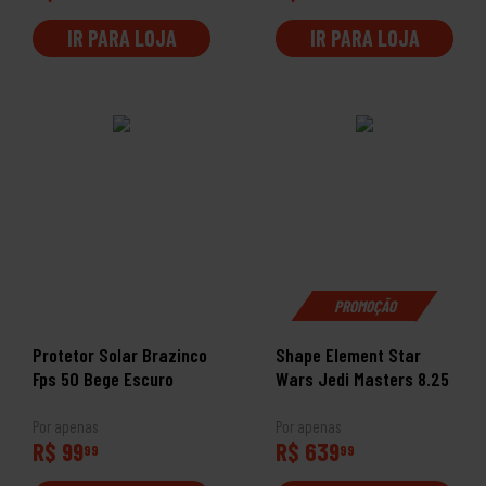
IR PARA LOJA
IR PARA LOJA
PROMOÇÃO
Protetor Solar Brazinco
Shape Element Star
Fps 50 Bege Escuro
Wars Jedi Masters 8.25
Por apenas
Por apenas
R$ 99
R$ 639
99
99