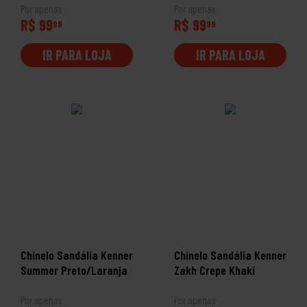
Por apenas
Por apenas
R$ 99
R$ 99
99
99
IR PARA LOJA
IR PARA LOJA
Chinelo Sandália Kenner
Chinelo Sandália Kenner
Summer Preto/Laranja
Zakh Crepe Khaki
Por apenas
Por apenas