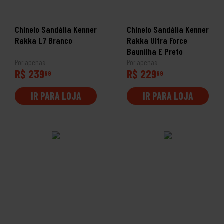
Chinelo Sandália Kenner
Chinelo Sandália Kenner
Rakka L7 Branco
Rakka Ultra Force
Baunilha E Preto
Por apenas
Por apenas
R$ 239
R$ 229
99
99
IR PARA LOJA
IR PARA LOJA