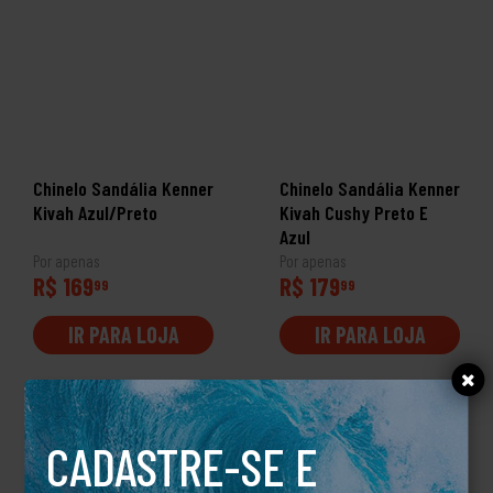
Chinelo Sandália Kenner
Chinelo Sandália Kenner
Kivah Azul/Preto
Kivah Cushy Preto E
Azul
Por apenas
Por apenas
R$ 169
R$ 179
99
99
IR PARA LOJA
IR PARA LOJA
CADASTRE-SE E