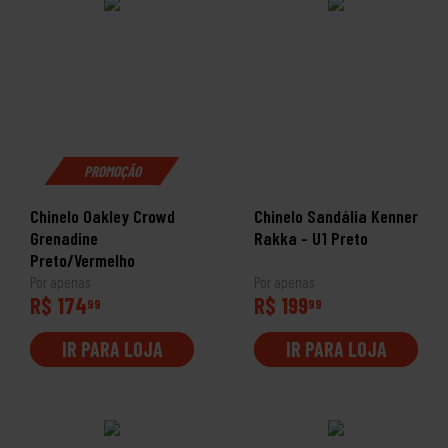
PROMOÇÃO
Chinelo Oakley Crowd
Chinelo Sandália Kenner
Grenadine
Rakka - U1 Preto
Preto/Vermelho
Por apenas
Por apenas
R$ 174
R$ 199
99
99
IR PARA LOJA
IR PARA LOJA