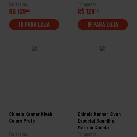
Por apenas
Por apenas
R$ 129
R$ 129
99
99
IR PARA LOJA
IR PARA LOJA
Chinelo Kenner Kivah
Chinelo Kenner Kivah
Colors Preto
Especial Baunilha
Marrom Canela
Por apenas
Por apenas