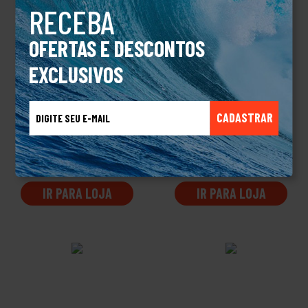
RECEBA
OFERTAS E DESCONTOS
EXCLUSIVOS
Chinelo Sandália Kenner
Chinelo Sandália Kenner
Kivah Edição Especial
Kivah Preto
CADASTRAR
Preto
Por apenas
Por apenas
R$ 259
R$ 179
99
99
IR PARA LOJA
IR PARA LOJA