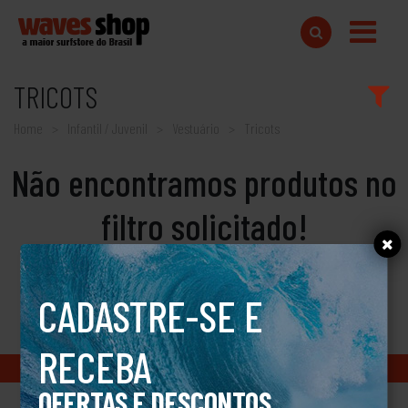
TRICOTS
Home
Infantil / Juvenil
Vestuário
Tricots
Não encontramos produtos no
filtro solicitado!
CADASTRE-SE E
RECEBA
Copyright © 2018 www.wavesshop.com.br - Todos os direitos reservados
OFERTAS E DESCONTOS