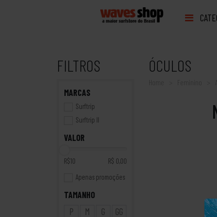
CATE
FILTROS
ÓCULOS
Home
Feminino
MARCAS
Surftrip
Surftrip II
VALOR
R$10
R$ 0,00
Apenas promoções
TAMANHO
P
M
G
GG