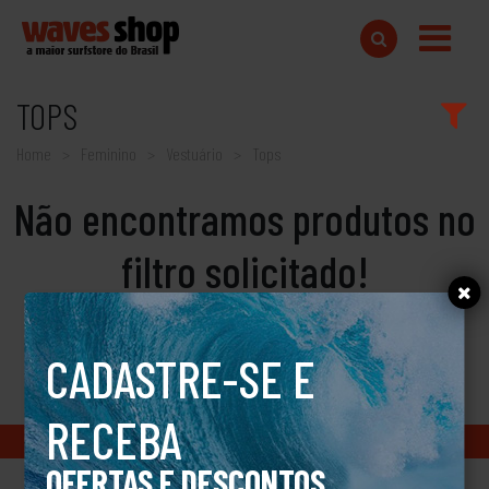
TOPS
Home
Feminino
Vestuário
Tops
Não encontramos produtos no
filtro solicitado!
CADASTRE-SE E
RECEBA
Copyright © 2018 www.wavesshop.com.br - Todos os direitos reservados
OFERTAS E DESCONTOS