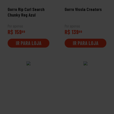
Gorro Rip Curl Search
Gorro Vissla Creators
Chunky Reg Azul
Por apenas
Por apenas
R$ 159
R$ 139
99
99
IR PARA LOJA
IR PARA LOJA