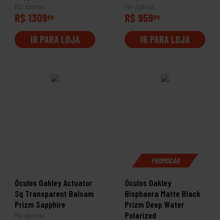
Por apenas
Por apenas
R$ 1309
R$ 959
99
99
IR PARA LOJA
IR PARA LOJA
PROMOÇÃO
Óculos Oakley Actuator
Óculos Oakley
Sq Transparent Balsam
Bisphaera Matte Black
Prizm Sapphire
Prizm Deep Water
Polarized
Por apenas