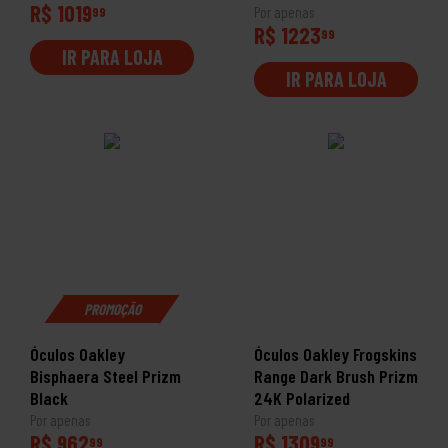
R$ 1019
99
Por apenas
R$ 1223
99
IR PARA LOJA
IR PARA LOJA
PROMOÇÃO
Óculos Oakley
Óculos Oakley Frogskins
Bisphaera Steel Prizm
Range Dark Brush Prizm
Black
24K Polarized
Por apenas
Por apenas
R$ 962
R$ 1309
99
99