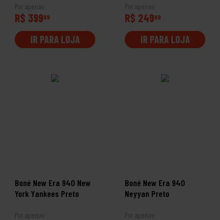
Por apenas
Por apenas
R$ 399
R$ 249
99
99
IR PARA LOJA
IR PARA LOJA
Boné New Era 940 New
Boné New Era 940
York Yankees Preto
Neyyan Preto
Por apenas
Por apenas