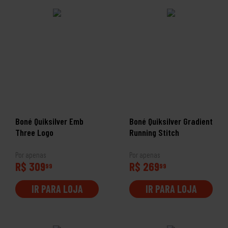
Boné Quiksilver Emb
Boné Quiksilver Gradient
Three Logo
Running Stitch
Por apenas
Por apenas
R$ 309
R$ 269
99
99
IR PARA LOJA
IR PARA LOJA