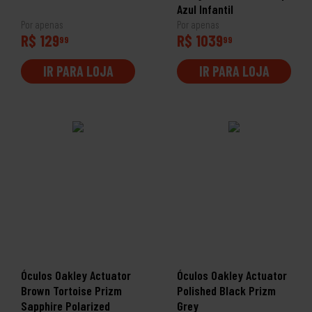
Azul Infantil
Por apenas
Por apenas
R$ 129
R$ 1039
99
99
IR PARA LOJA
IR PARA LOJA
Óculos Oakley Actuator
Óculos Oakley Actuator
Brown Tortoise Prizm
Polished Black Prizm
Sapphire Polarized
Grey