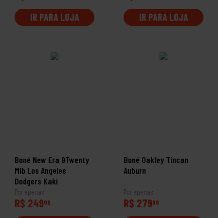
IR PARA LOJA
IR PARA LOJA
Boné New Era 9Twenty
Boné Oakley Tincan
Mlb Los Angeles
Auburn
Dodgers Kaki
Por apenas
Por apenas
R$ 249
R$ 279
99
99