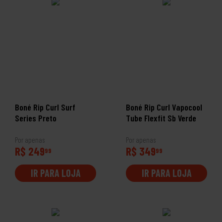
Boné Rip Curl Surf
Boné Rip Curl Vapocool
Series Preto
Tube Flexfit Sb Verde
Por apenas
Por apenas
R$ 249
R$ 349
99
99
IR PARA LOJA
IR PARA LOJA