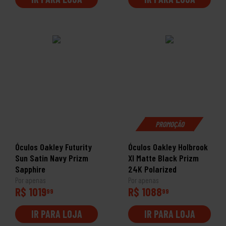
PROMOÇÃO
Óculos Oakley Futurity
Óculos Oakley Holbrook
Sun Satin Navy Prizm
Xl Matte Black Prizm
Sapphire
24K Polarized
Por apenas
Por apenas
R$ 1019
R$ 1088
99
99
IR PARA LOJA
IR PARA LOJA