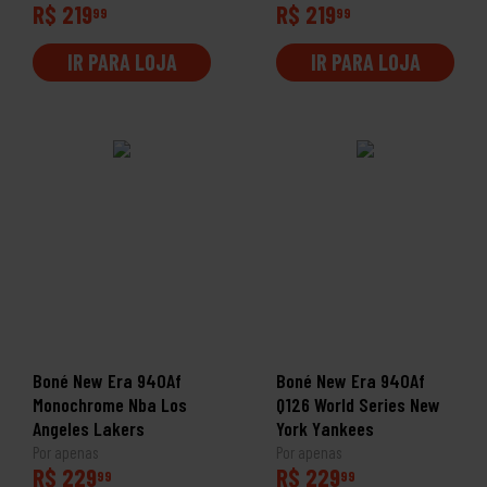
R$ 219
R$ 219
99
99
IR PARA LOJA
IR PARA LOJA
Boné New Era 940Af
Boné New Era 940Af
Monochrome Nba Los
Q126 World Series New
Angeles Lakers
York Yankees
Por apenas
Por apenas
R$ 229
R$ 229
99
99