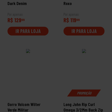
Dark Denim
Roxo
Por apenas
Por apenas
R$ 129
R$ 119
99
99
IR PARA LOJA
IR PARA LOJA
PROMOÇÃO
Gorro Volcom Wilter
Long John Rip Curl
Verde Militar
Omega 3/2Mm Back Zip