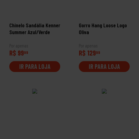
Chinelo Sandália Kenner
Gorro Hang Loose Logo
Summer Azul/Verde
Oliva
Por apenas
Por apenas
R$ 99
R$ 129
99
99
IR PARA LOJA
IR PARA LOJA