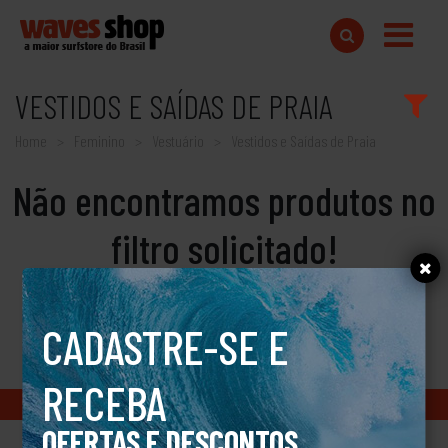
VESTIDOS E SAÍDAS DE PRAIA
Home
Feminino
Vestuário
Vestidos e Saídas de Praia
Não encontramos produtos no
filtro solicitado!
CADASTRE-SE E
RECEBA
Copyright © 2018 www.wavesshop.com.br - Todos os direitos reservados
OFERTAS E DESCONTOS