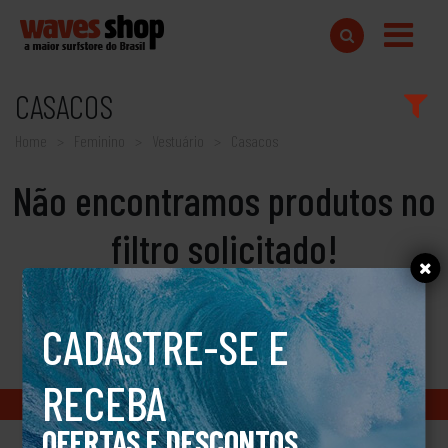
CASACOS
Home
Feminino
Vestuário
Casacos
Não encontramos produtos no
filtro solicitado!
CADASTRE-SE E
RECEBA
Copyright © 2018 www.wavesshop.com.br - Todos os direitos reservados
OFERTAS E DESCONTOS