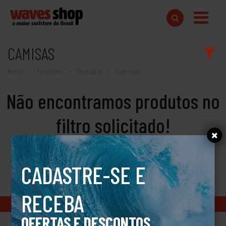
CAMISAS
Home
Feminino
Vestuário
Camisas
Não encontramos produtos no
filtro solicitado!
CADASTRE-SE E
RECEBA
Copyright © 2018 www.wavesshop.com.br - Todos os direitos reservados
OFERTAS E DESCONTOS