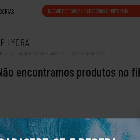
GORIAS
DE LYCRA
il
Roupas de borracha e Wetsuits
Camisetas de Lycra
Não encontramos produtos no filt