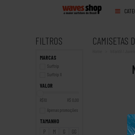
CATE
FILTROS
CAMISETAS 
Home
Infantil / Juven
MARCAS
Surftrip
Surftrip II
VALOR
R$10
R$ 0,00
Apenas promoções
TAMANHO
P
M
G
GG