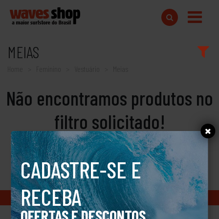
MEIAS
Home
Feminino
Vestuário
Meias
Não encontramos produtos no
filtro solicitado!
CADASTRE-SE E
RECEBA
Copyright © 2018 www.wavesshop.com.br - Todos os direitos reservados
OFERTAS E DESCONTOS