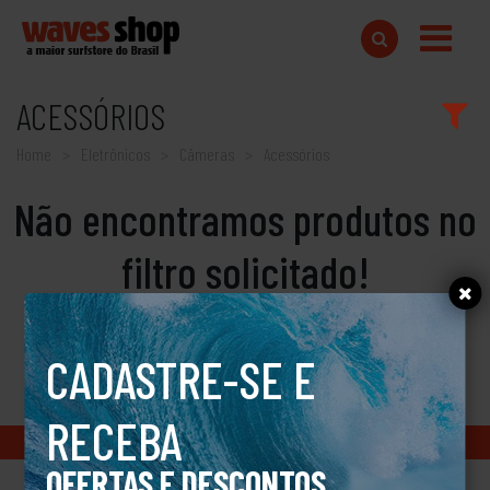
ACESSÓRIOS
Home
Eletrônicos
Câmeras
Acessórios
Não encontramos produtos no
filtro solicitado!
CADASTRE-SE E
RECEBA
Copyright © 2018 www.wavesshop.com.br - Todos os direitos reservados
OFERTAS E DESCONTOS