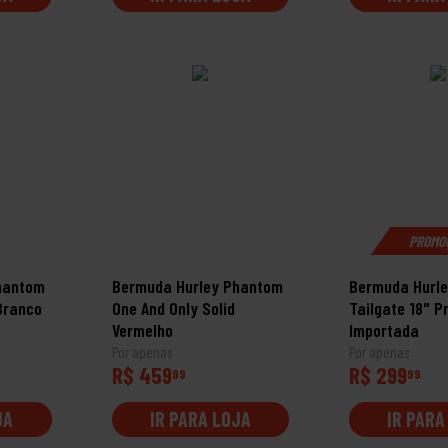
PROMO
hantom
Bermuda Hurley Phantom
Bermuda Hurl
Branco
One And Only Solid
Tailgate 18" P
Vermelho
Importada
Por apenas
Por apenas
R$ 459
R$ 299
99
99
JA
IR PARA LOJA
IR PARA