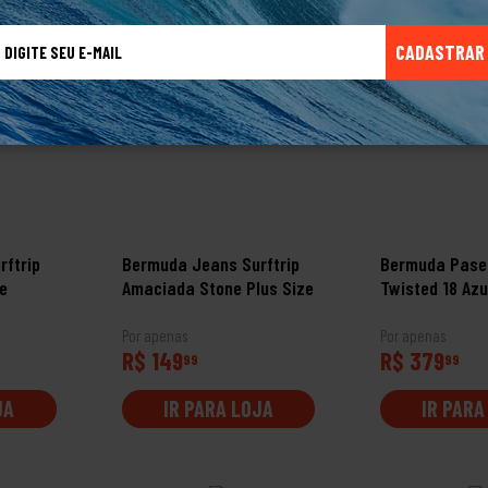
CADASTRAR
ftrip
Bermuda Jeans Surftrip
Bermuda Pasei
e
Amaciada Stone Plus Size
Twisted 18 Azu
Por apenas
Por apenas
R$ 149
R$ 379
99
99
JA
IR PARA LOJA
IR PARA