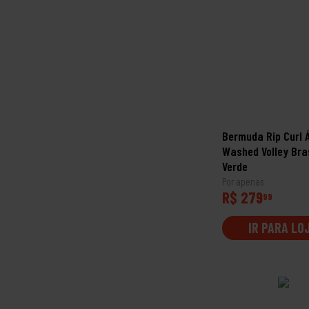
Bermuda Rip Curl 
Washed Volley Bras
Verde
Por apenas
R$ 279
99
IR PARA LO