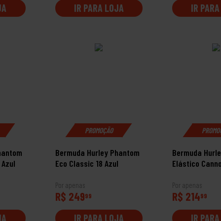
JA
IR PARA LOJA
IR PARA
PROMOÇÃO
PROMO
hantom
Bermuda Hurley Phantom
Bermuda Hurl
 Azul
Eco Classic 18 Azul
Elástico Canno
Por apenas
Por apenas
R$ 249
R$ 214
99
99
JA
IR PARA LOJA
IR PARA