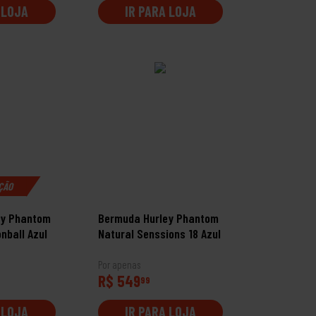
 LOJA
IR PARA LOJA
ÇÃO
ey Phantom
Bermuda Hurley Phantom
nball Azul
Natural Senssions 18 Azul
Por apenas
R$ 549
99
 LOJA
IR PARA LOJA