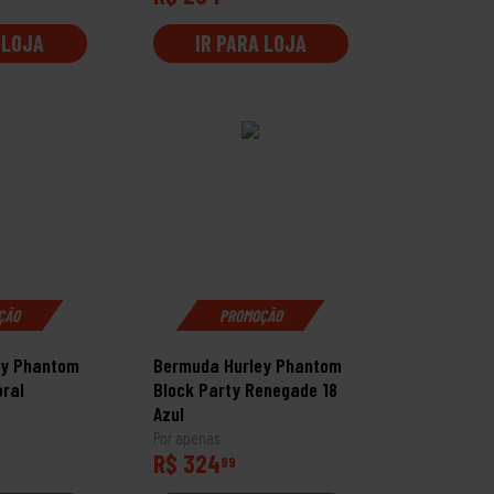
 LOJA
IR PARA LOJA
ÇÃO
PROMOÇÃO
ey Phantom
Bermuda Hurley Phantom
oral
Block Party Renegade 18
Azul
Por apenas
R$ 324
99