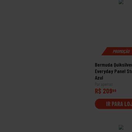
PROMOÇÃO
Bermuda Quiksilve
Everyday Panel St
Azul
Por apenas
R$ 209
99
IR PARA LO