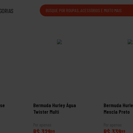
GORIAS
ose
Bermuda Hurley Água
Bermuda Hurle
Twister Multi
Mescla Preto
Por apenas
Por apenas
R$ 329
R$ 339
99
99