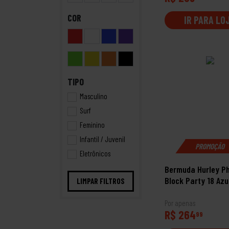
COR
IR PARA LO
TIPO
Masculino
Surf
Feminino
Infantil / Juvenil
PROMOÇÃO
Eletrônicos
Bermuda Hurley P
Block Party 18 Azu
LIMPAR FILTROS
Por apenas
R$ 264
99