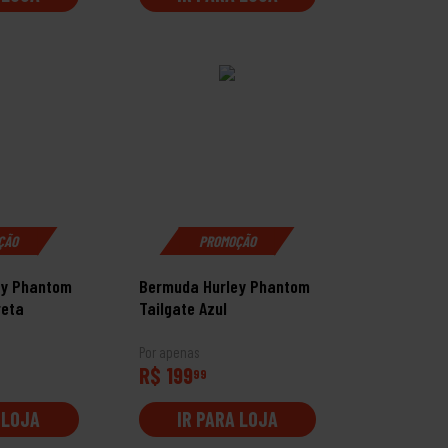
ÇÃO
PROMOÇÃO
ey Phantom
Bermuda Hurley Phantom
reta
Tailgate Azul
Por apenas
R$ 199
99
 LOJA
IR PARA LOJA