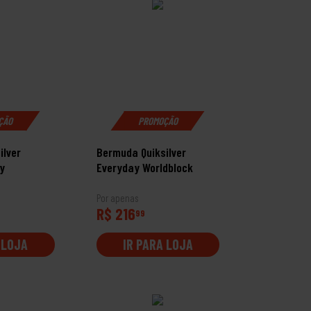
ÇÃO
PROMOÇÃO
ilver
Bermuda Quiksilver
y
Everyday Worldblock
Por apenas
R$ 216
99
 LOJA
IR PARA LOJA