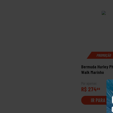
PROMOÇÃO
Bermuda Hurley P
Walk Marinho
Por apenas
R$ 274
99
IR PARA LO