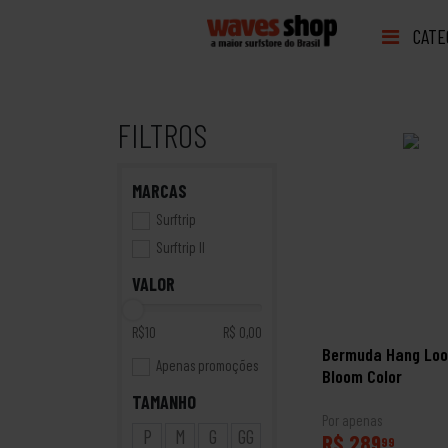
CATE
FILTROS
MARCAS
Surftrip
Surftrip II
VALOR
R$10
R$ 0,00
Bermuda Hang Lo
Apenas promoções
Bloom Color
TAMANHO
Por apenas
P
M
G
GG
R$ 289
99