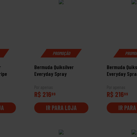
PROMOÇÃO
PROMO
r
Bermuda Quiksilver
Bermuda Quiks
ripe
Everyday Spray
Everyday Spra
Por apenas
Por apenas
R$ 216
R$ 216
99
99
JA
IR PARA LOJA
IR PARA