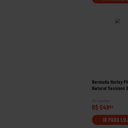
Bermuda Hurley P
Natural Sessions 
Por apenas
R$ 549
99
IR PARA LO