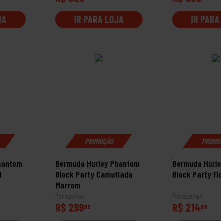
JA
IR PARA LOJA
IR PARA
PROMOÇÃO
PROMO
hantom
Bermuda Hurley Phantom
Bermuda Hurl
l
Block Party Camuflada
Block Party Fl
Marrom
Por apenas
Por apenas
R$ 299
R$ 214
99
99