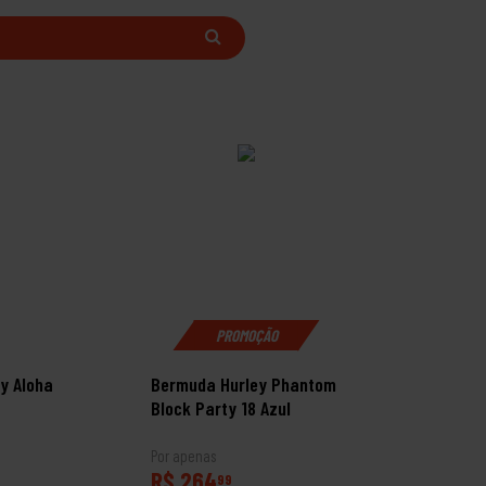
PROMOÇÃO
y Aloha
Bermuda Hurley Phantom
Block Party 18 Azul
Por apenas
R$ 264
99