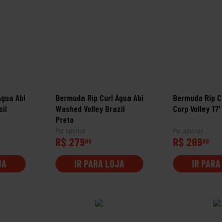
Água Abi
Bermuda Rip Curl Água Abi
Bermuda Rip C
il
Washed Volley Brazil
Corp Volley 17'
Preto
Por apenas
Por apenas
R$ 279
R$ 269
99
99
JA
IR PARA LOJA
IR PARA