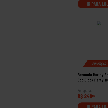
IR PARA LO
PROMOÇÃO
Bermuda Hurley P
Eco Block Party 18
Por apenas
R$ 249
99
IR PARA LO