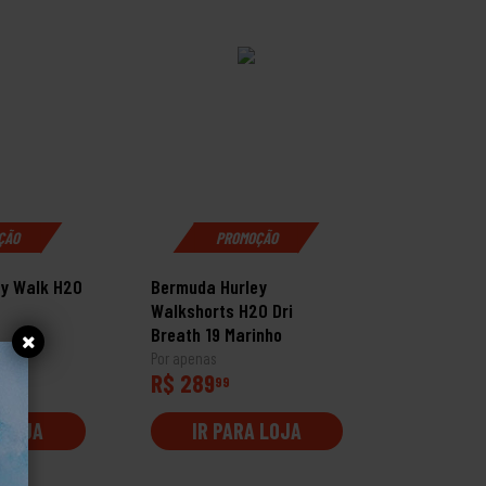
ÇÃO
PROMOÇÃO
y Walk H20
Bermuda Hurley
Walkshorts H20 Dri
Breath 19 Marinho
Por apenas
R$ 289
99
 LOJA
IR PARA LOJA